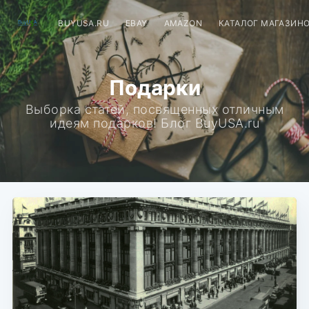
BUYUSA.RU
EBAY
AMAZON
КАТАЛОГ МАГАЗИН
Подарки
Выборка статей, посвященных отличным
идеям подарков! Блог BuyUSA.ru