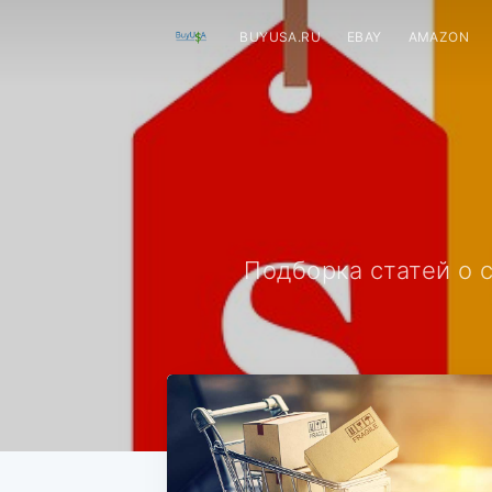
BUYUSA.RU
EBAY
AMAZON
Подборка статей о 