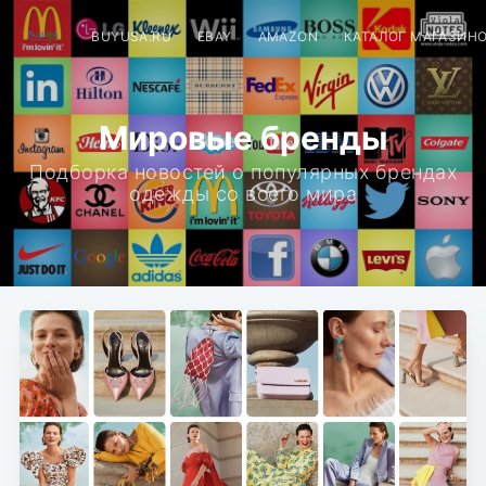
BUYUSA.RU
EBAY
AMAZON
КАТАЛОГ МАГАЗИН
Мировые бренды
Подборка новостей о популярных брендах
одежды со всего мира