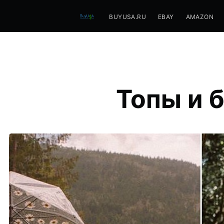
BUYUSA.RU
EBAY
AMAZON
Топы и б