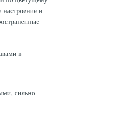
е настроение и
ространенные
авами в
ыми, сильно