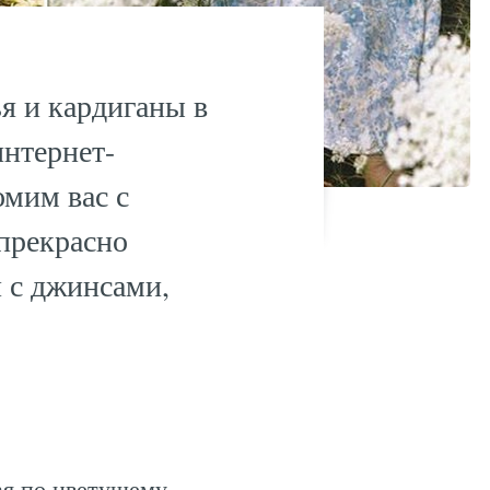
я и кардиганы в
интернет-
омим вас с
 прекрасно
и с джинсами,
ая по цветущему