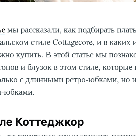
ье
мы рассказали, как подбирать плать
льском стиле Cottagecore, и в каких 
жно купить. В этой статье мы познак
опов и блузок в этом стиле, которые
олько с длинными ретро-юбками, но 
и-юбками.
иле Коттеджкор
 - это романтичная леди из прошлого, гуляющ