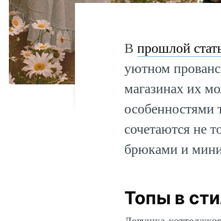
В
прошлой стат
уютном прованса
магазинах их мо
особенностями т
сочетаются не т
брюками и мин
Топы в ст
Девушка-коттеджкор