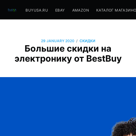
BUYUSA.RU
EBAY
AMAZON
КАТАЛОГ МАГАЗИН
/
29 JANUARY 2020
СКИДКИ
Большие скидки на
электронику от BestBuy