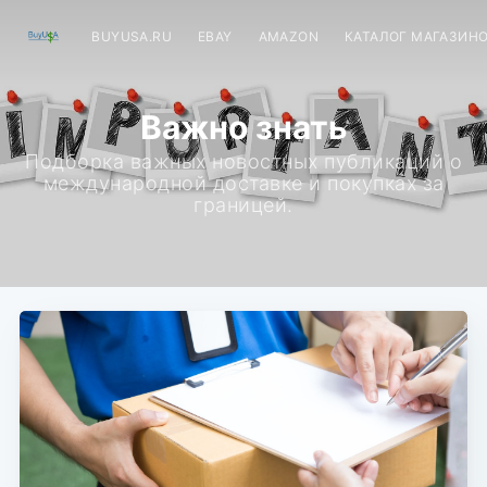
BUYUSA.RU
EBAY
AMAZON
КАТАЛОГ МАГАЗИН
Важно знать
Подборка важных новостных публикаций о
международной доставке и покупках за
границей.