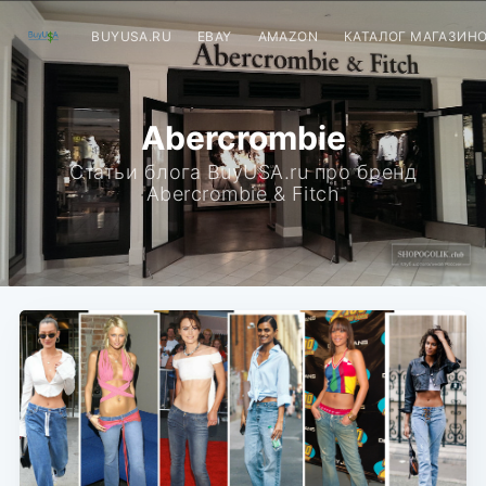
BUYUSA.RU
EBAY
AMAZON
КАТАЛОГ МАГАЗИН
Abercrombie
Статьи блога BuyUSA.ru про бренд
Abercrombie & Fitch