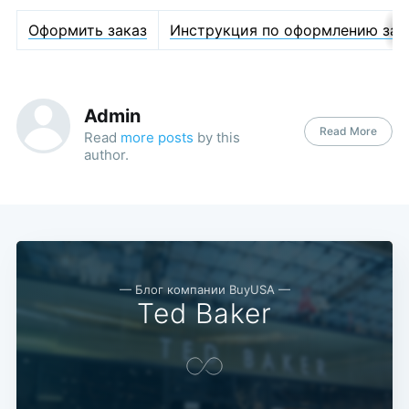
Оформить заказ
Инструкция по оформлению зак
Admin
Read More
Read
more posts
by this
author.
— Блог компании BuyUSA —
Ted Baker