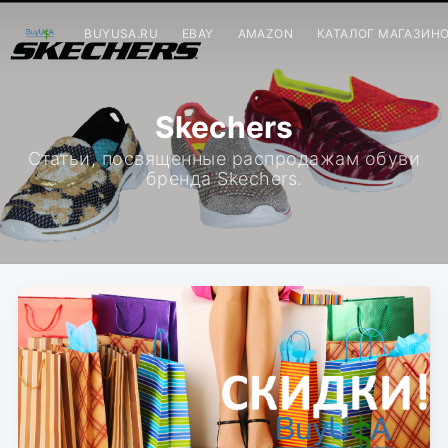
BUYUSA.RU
EBAY
AMAZON
КАТАЛОГ МАГАЗИН
Skechers
Статьи, посвященные распродажам обуви
бренда Skechers.