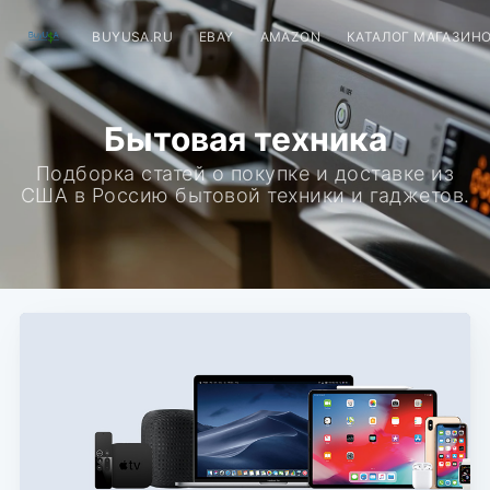
BUYUSA.RU
EBAY
AMAZON
КАТАЛОГ МАГАЗИН
Бытовая техника
Подборка статей о покупке и доставке из
США в Россию бытовой техники и гаджетов.