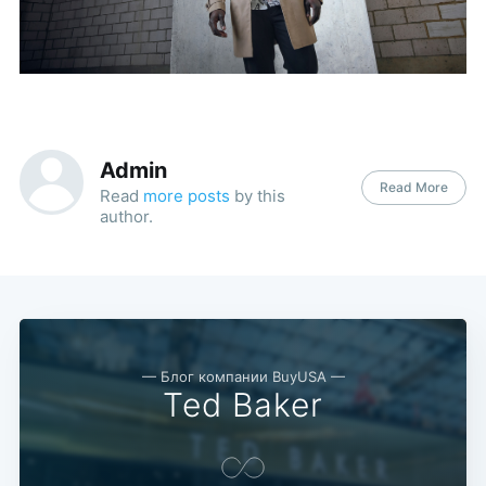
Admin
Read More
Read
more posts
by this
author.
— Блог компании BuyUSA —
Ted Baker