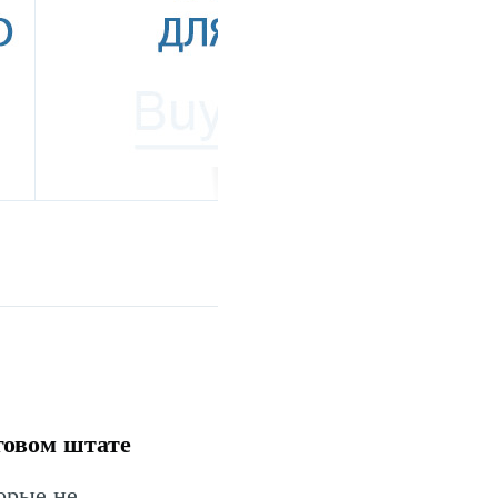
говом штате
орые не