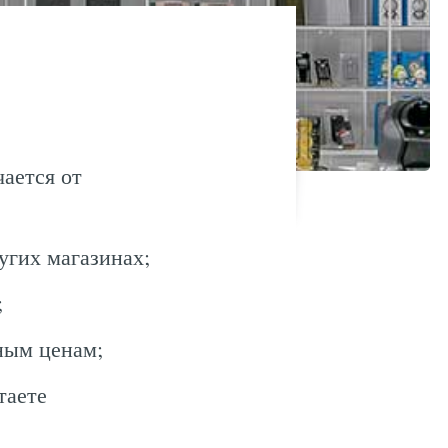
ается от
угих магазинах;
;
ным ценам;
таете