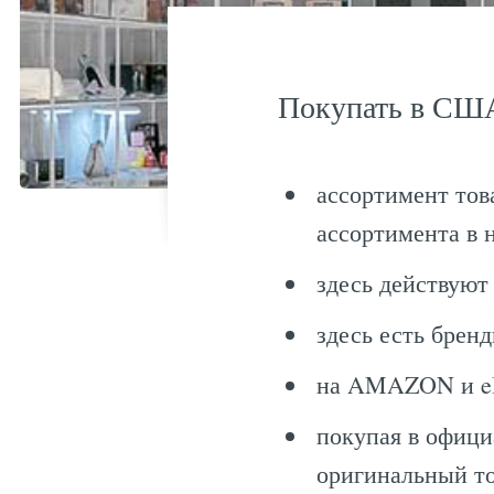
Покупать в США
ассортимент тов
ассортимента в 
здесь действуют
здесь есть брен
на AMAZON и eB
покупая в офици
оригинальный то