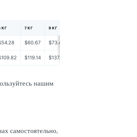
6 КГ
7 КГ
9 КГ
10 КГ
$54.28
$60.67
$73.42
$79.79
$109.82
$119.14
$137.76
$151.73
пользуйтесь нашим
нах самостоятельно,