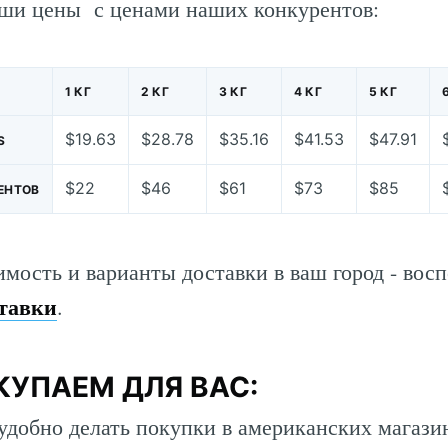
ши цены с ценами наших конкурентов:
1 КГ
2 КГ
3 КГ
4 КГ
5 КГ
$19.63
$28.78
$35.16
$41.53
$47.91
S
$22
$46
$61
$73
$85
ЕНТОВ
имость и варианты доставки в ваш город - вос
тавки
.
КУПАЕМ ДЛЯ ВАС:
 удобно делать покупки в американских магази