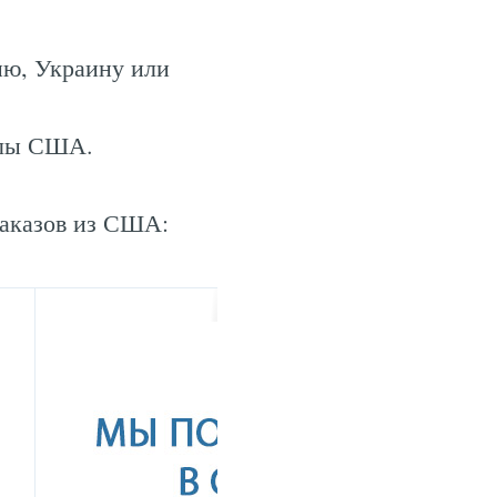
ию, Украину или
.
елы США.
заказов из США: