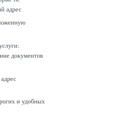
ый адрес
аможенную
услуги:
ание документов
 адрес
орогих и удобных